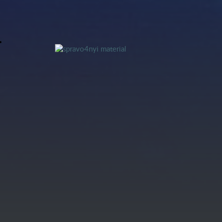
Центр компетенции АО «ОПК» в части
проведения всех видов испытаний
ЭКБ
Конференция «Сертификация
ЭКБ-2021»