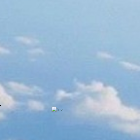
Левин Роман Григорьевич назначен на
должность временного генерального
директора»