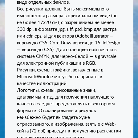
виде отдельных файлов.
Все рисунки должны быть максимального
имеющегося размера в оригинальном виде (но
не более 17х20 см), с разрешением не менее
300 dpi, в формате jpg, tiff, psd, bmp для растра,
или cdr, eps, ai для вектора (AdobeIllustrator —
версия до CS5, CorelDraw версия до 15, InDesign
— версия до CS5). Для полноцветной печати в
системе CMYK, для черно-белой — в grayscale,
для электронной публикации в RGB.
Рисунки, схемы, графики, вставленные в
MicrosoftWordне могут быть приняты в
качестве иллюстраций.
Логотипы, схемы, рисованные знаки,
диаграммы и т.д. для получения наилучшего
качества следует предоставлять в векторном
формате. Отсканированный рисунок
неизбежно будет выглядеть хуже
отрисованного, а изображения, взятые с Web-
сайта (72 dpi) приведут к получению распечатки
недопустимо низкого качества.