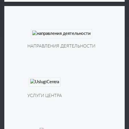
Квалификационные испытания
Сертификационные испытания
Дополнительные испытания
Исследования в области
НАПРАВЛЕНИЯ ДЕЯТЕЛЬНОСТИ
радиационной стойкости
Исследования надежности
Физико-технические исследования
Испытания ЭКБ
Измерения ЭКБ
Анализ отказов
Выявление
УСЛУГИ ЦЕНТРА
контрафакта
Система менеджмента качества
Испытательного центра соответствует